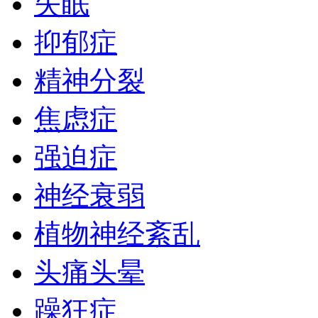
失眠
抑郁症
精神分裂
焦虑症
强迫症
神经衰弱
植物神经紊乱
头痛头晕
躁狂症