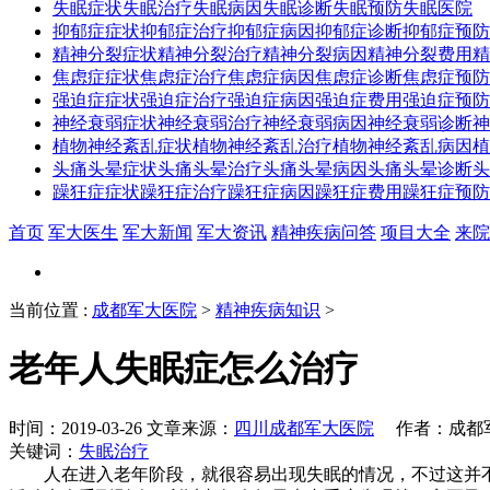
失眠症状
失眠治疗
失眠病因
失眠诊断
失眠预防
失眠医院
抑郁症症状
抑郁症治疗
抑郁症病因
抑郁症诊断
抑郁症预防
精神分裂症状
精神分裂治疗
精神分裂病因
精神分裂费用
精
焦虑症症状
焦虑症治疗
焦虑症病因
焦虑症诊断
焦虑症预防
强迫症症状
强迫症治疗
强迫症病因
强迫症费用
强迫症预防
神经衰弱症状
神经衰弱治疗
神经衰弱病因
神经衰弱诊断
神
植物神经紊乱症状
植物神经紊乱治疗
植物神经紊乱病因
植
头痛头晕症状
头痛头晕治疗
头痛头晕病因
头痛头晕诊断
头
躁狂症症状
躁狂症治疗
躁狂症病因
躁狂症费用
躁狂症预防
首页
军大医生
军大新闻
军大资讯
精神疾病问答
项目大全
来院
当前位置
:
成都军大医院
>
精神疾病知识
>
老年人失眠症怎么治疗
时间：2019-03-26 文章来源：
四川成都军大医院
作者：成都军大
关键词：
失眠治疗
人在进入老年阶段，就很容易出现失眠的情况，不过这并不