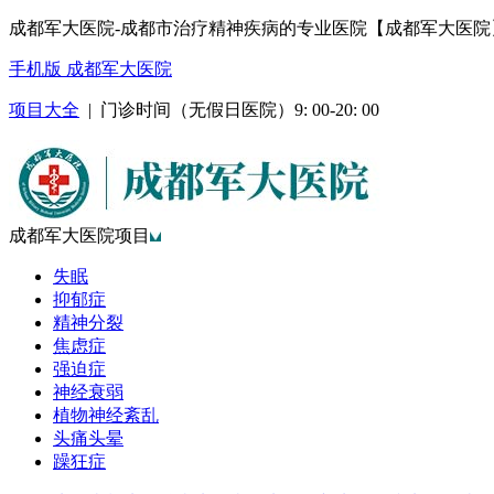
成都军大医院-成都市治疗精神疾病的专业医院【成都军大医院
手机版 成都军大医院
项目大全
| 门诊时间（无假日医院）9: 00-20: 00
成都军大医院项目
失眠
抑郁症
精神分裂
焦虑症
强迫症
神经衰弱
植物神经紊乱
头痛头晕
躁狂症