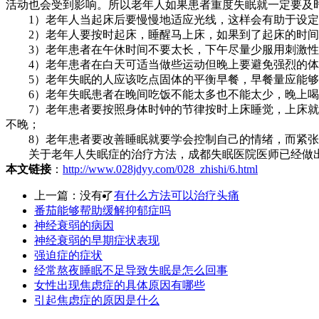
活动也会受到影响。所以老年人如果患者重度失眠就一定要及
1）老年人当起床后要慢慢地适应光线，这样会有助于设定
2）老年人要按时起床，睡醒马上床，如果到了起床的时间
3）老年患者在午休时间不要太长，下午尽量少服用刺激性
4）老年患者在白天可适当做些运动但晚上要避免强烈的体
5）老年失眠的人应该吃点固体的平衡早餐，早餐量应能够补
6）老年失眠患者在晚间吃饭不能太多也不能太少，晚上喝
7）老年患者要按照身体时钟的节律按时上床睡觉，上床就是
不晚；
8）老年患者要改善睡眠就要学会控制自己的情绪，而紧张
关于老年人失眠症的治疗方法，成都失眠医院医师已经做出
本文链接
：
http://www.028jdyy.com/028_zhishi/6.html
上一篇：没有了
有什么方法可以治疗头痛
番茄能够帮助缓解抑郁症吗
神经衰弱的病因
神经衰弱的早期症状表现
强迫症的症状
经常熬夜睡眠不足导致失眠是怎么回事
女性出现焦虑症的具体原因有哪些
引起焦虑症的原因是什么