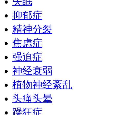
失眠
抑郁症
精神分裂
焦虑症
强迫症
神经衰弱
植物神经紊乱
头痛头晕
躁狂症