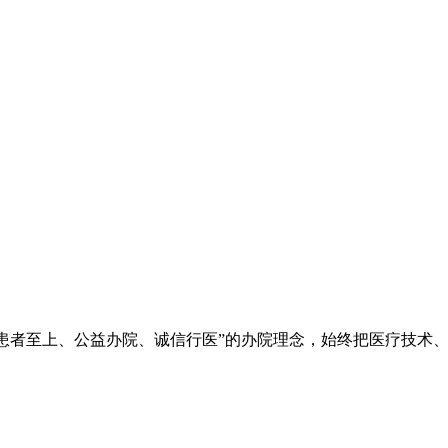
院秉承“立院为公、患者至上、公益办院、诚信行医”的办院理念，始终把