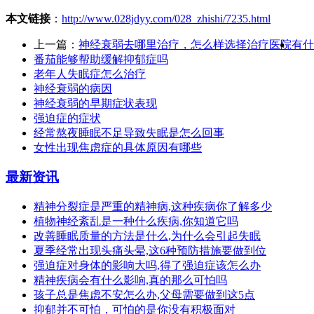
本文链接
：
http://www.028jdyy.com/028_zhishi/7235.html
上一篇：
神经衰弱去哪里治疗，怎么样选择治疗医院
有什
番茄能够帮助缓解抑郁症吗
老年人失眠症怎么治疗
神经衰弱的病因
神经衰弱的早期症状表现
强迫症的症状
经常熬夜睡眠不足导致失眠是怎么回事
女性出现焦虑症的具体原因有哪些
最新资讯
精神分裂症是严重的精神病,这种疾病你了解多少
植物神经紊乱是一种什么疾病,你知道它吗
改善睡眠质量的方法是什么,为什么会引起失眠
夏季经常出现头痛头晕,这6种预防措施要做到位
强迫症对身体的影响大吗,得了强迫症该怎么办
精神疾病会有什么影响,真的那么可怕吗
孩子总是焦虑不安怎么办,父母需要做到这5点
抑郁并不可怕，可怕的是你没有积极面对