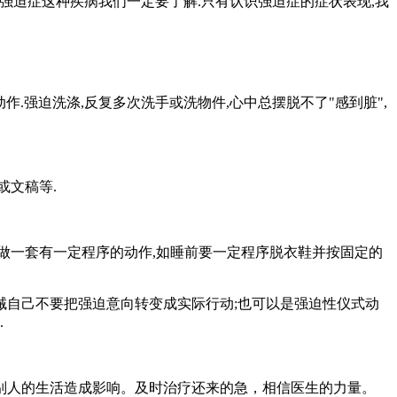
迫症这种疾病我们一定要了解.只有认识强迫症的症状表现,我
强迫洗涤,反复多次洗手或洗物件,心中总摆脱不了"感到脏",
或文稿等.
做一套有一定程序的动作,如睡前要一定程序脱衣鞋并按固定的
诫自己不要把强迫意向转变成实际行动;也可以是强迫性仪式动
.
人的生活造成影响。及时治疗还来的急，相信医生的力量。