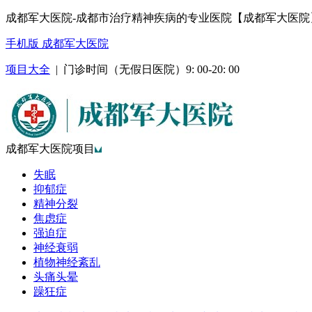
成都军大医院-成都市治疗精神疾病的专业医院【成都军大医院
手机版 成都军大医院
项目大全
| 门诊时间（无假日医院）9: 00-20: 00
成都军大医院项目
失眠
抑郁症
精神分裂
焦虑症
强迫症
神经衰弱
植物神经紊乱
头痛头晕
躁狂症