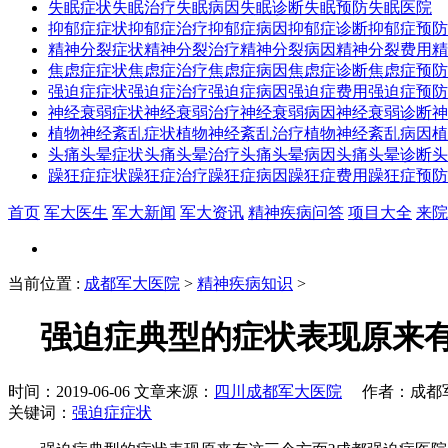
失眠症状
失眠治疗
失眠病因
失眠诊断
失眠预防
失眠医院
抑郁症症状
抑郁症治疗
抑郁症病因
抑郁症诊断
抑郁症预防
精神分裂症状
精神分裂治疗
精神分裂病因
精神分裂费用
精
焦虑症症状
焦虑症治疗
焦虑症病因
焦虑症诊断
焦虑症预防
强迫症症状
强迫症治疗
强迫症病因
强迫症费用
强迫症预防
神经衰弱症状
神经衰弱治疗
神经衰弱病因
神经衰弱诊断
神
植物神经紊乱症状
植物神经紊乱治疗
植物神经紊乱病因
植
头痛头晕症状
头痛头晕治疗
头痛头晕病因
头痛头晕诊断
头
躁狂症症状
躁狂症治疗
躁狂症病因
躁狂症费用
躁狂症预防
首页
军大医生
军大新闻
军大资讯
精神疾病问答
项目大全
来院
当前位置
:
成都军大医院
>
精神疾病知识
>
强迫症典型的症状表现原来有
时间：2019-06-06 文章来源：
四川成都军大医院
作者：成都军大
关键词：
强迫症症状