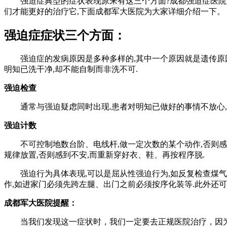
强迫症典型的症状表现原来有这三个方面?成都强迫症医院医
们才能更好的治疗它,下面成都军大医院为大家详细介绍一下。
强迫症症状三个方面：
强迫症的发病原因是多种多样的,其中一个原因就是遗传原因,
明知已洗干净,却不能自制而非洗不可.
强迫检查
通常与强迫疑虑同时出现.患者对明知已做好的事情不放心,反
强迫计数
不可控制地数台阶、电线杆,做一定次数的某个动作,否则感到
规律放置,否则感到不安,而重新穿好衣、鞋、再按程序脱.
强迫行为具体表现,可以是屈从性强迫行为,如反复检查煤气是
作,如进家门必须先跨左腿、出门之前必须按序化装等.此外还
成都军大医院提醒：
当我们发现这一症状时，我们一定要去正规医院治疗，因为