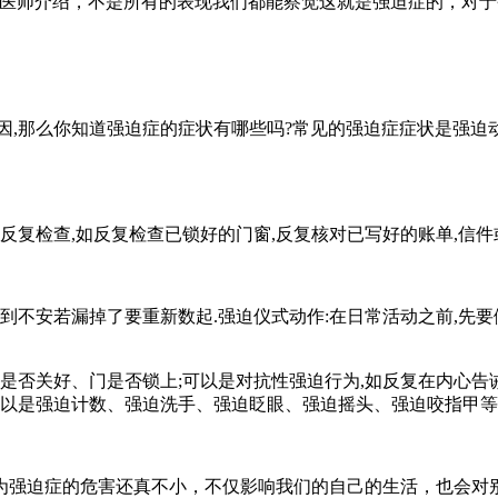
师介绍，不是所有的表现我们都能察觉这就是强迫症的，对于强
那么你知道强迫症的症状有哪些吗?常见的强迫症症状是强迫动作.
复检查,如反复检查已锁好的门窗,反复核对已写好的账单,信件
不安若漏掉了要重新数起.强迫仪式动作:在日常活动之前,先要
否关好、门是否锁上;可以是对抗性强迫行为,如反复在内心告
可以是强迫计数、强迫洗手、强迫眨眼、强迫摇头、强迫咬指甲等
强迫症的危害还真不小，不仅影响我们的自己的生活，也会对别