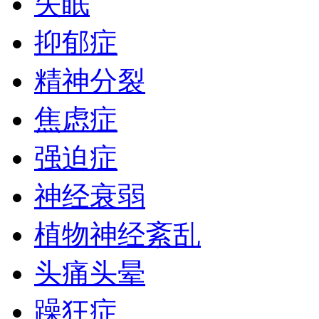
失眠
抑郁症
精神分裂
焦虑症
强迫症
神经衰弱
植物神经紊乱
头痛头晕
躁狂症