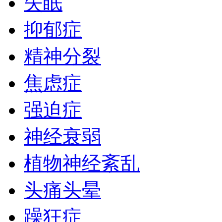
失眠
抑郁症
精神分裂
焦虑症
强迫症
神经衰弱
植物神经紊乱
头痛头晕
躁狂症