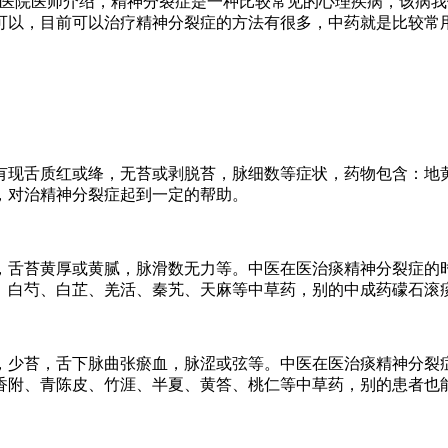
症医院医师介绍，精神分裂症是一种比较常见的心理疾病，该病
可以，目前可以治疗精神分裂症的方法有很多，中药就是比较常
有现舌质红或绛，无苔或剥脱苔，脉细数等症状，药物包含：地
，对治精神分裂症起到一定的帮助。
，舌苔黄厚或黄腻，脉滑数无力等。中医在医治痰精神分裂症的
、白芍、白芷、羌活、秦艽、天麻等中草药，别的中成药礞石滚
，少苔，舌下脉曲张瘀血，脉涩或弦等。中医在医治痰精神分裂
香附、青陈皮、竹涯、半夏、黄答、桃仁等中草药，别的患者也