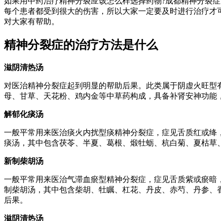
如果用中药治疗精神分裂应该怎么样选择药物?成都精神分裂
每个患者都受到很大的伤害，所以大家一定要及时进行治疗才
对大家有帮助。
精神分裂症的治疗方法是什么
滋阴清热汤
对医治精神分裂症起到明显的帮助后果。此类属于阴虚火旺型
母、甘草、天花粉、鸡内金等中草药构成，具备补肾安神功能
解郁化痰汤
一般平常用来医治痰火内扰型痰精神分裂症，症见舌质红或绛
痰汤，其中包含茯苓、半夏、葛根、煅牡蛎、杭白菊、夏枯草
新制柴胡汤
一般平常用来医治气滞血瘀型精神分裂症，症见舌质紫或瘀暗
制柴胡汤，其中包含柴胡、牡瞩、杠花、丹皮、赤芍、丹参、
后果。
滋阴清热汤