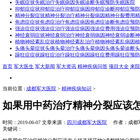
失眠症状
失眠治疗
失眠病因
失眠诊断
失眠预防
失眠医院
抑郁症症状
抑郁症治疗
抑郁症病因
抑郁症诊断
抑郁症预防
精神分裂症状
精神分裂治疗
精神分裂病因
精神分裂费用
精
焦虑症症状
焦虑症治疗
焦虑症病因
焦虑症诊断
焦虑症预防
强迫症症状
强迫症治疗
强迫症病因
强迫症费用
强迫症预防
神经衰弱症状
神经衰弱治疗
神经衰弱病因
神经衰弱诊断
神
植物神经紊乱症状
植物神经紊乱治疗
植物神经紊乱病因
植
头痛头晕症状
头痛头晕治疗
头痛头晕病因
头痛头晕诊断
头
躁狂症症状
躁狂症治疗
躁狂症病因
躁狂症费用
躁狂症预防
首页
军大医生
军大新闻
军大资讯
精神疾病问答
项目大全
来院
当前位置
:
成都军大医院
>
精神疾病知识
>
如果用中药治疗精神分裂应该
时间：2019-06-07 文章来源：
四川成都军大医院
作者：成都军大
关键词：