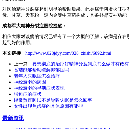
对医治精神分裂症起到明显的帮助后果。此类属于阴虚火旺型
母、甘草、天花粉、鸡内金等中草药构成，具备补肾安神功能
成都军大精神分裂症医院提醒：
相信大家对该病的情况已经有了一个大概的了解，该病是存在
起到好的作用。
本文链接
：
http://www.028jdyy.com/028_zhishi/6892.html
上一篇：
要想彻底的治疗好精神分裂到底怎么做才有效
有
番茄能够帮助缓解抑郁症吗
老年人失眠症怎么治疗
神经衰弱的病因
神经衰弱的早期症状表现
强迫症的症状
经常熬夜睡眠不足导致失眠是怎么回事
女性出现焦虑症的具体原因有哪些
最新资讯