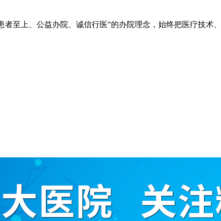
院秉承“立院为公、患者至上、公益办院、诚信行医”的办院理念，始终把
。