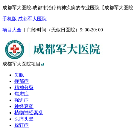
成都军大医院-成都市治疗精神疾病的专业医院【成都军大医院
手机版 成都军大医院
项目大全
| 门诊时间（无假日医院）9: 00-20: 00
成都军大医院项目
失眠
抑郁症
精神分裂
焦虑症
强迫症
神经衰弱
植物神经紊乱
头痛头晕
躁狂症