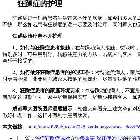
狂躁症的护理
狂躁症是一种给患者生活带来不便的疾病，如今很多人的工
不快。那么如若患有狂躁症的话一定要及时治疗，同时家人也
狂躁症治疗离不开护理
1、如何与狂躁症患者接触：
在与躁动病人接触、交谈时，
特别多时，可采用引导、转移注意力的方法，若病人与客人一
会乐于接受的。
2、如何做好狂躁症患者的护理工作：
对待这类病人，家属
时更看不惯，非要周围或家人按他的意愿办，尽量满足他的相
3、狂躁症患者的家庭环境要求：
兴奋躁动的病人，不宜居
者发病这段期间内，家中尽量保持安静，尽量少接待客人，如
成都军大医院医师温馨提示：
相信大家看完上述文章都对
做好护理工作，这样才有利于患者康复。
本文链接
：
http://www.028jdyy.com/028_zaokuangz/ewsos_zkzzl/5
上一篇：
治疗狂躁症选对方法很重要 躁狂症怎么治好
治