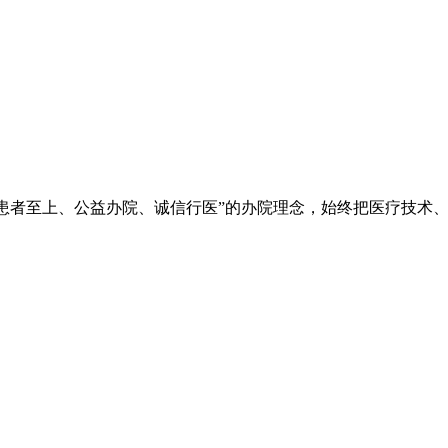
院秉承“立院为公、患者至上、公益办院、诚信行医”的办院理念，始终把
。