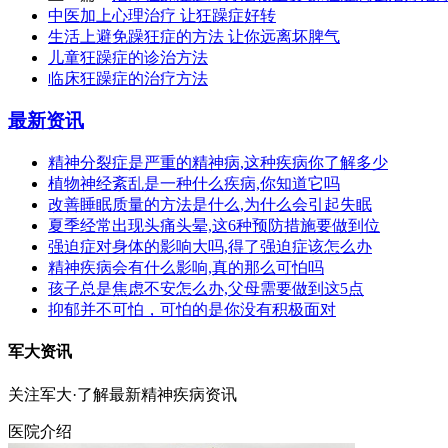
中医加上心理治疗 让狂躁症好转
生活上避免躁狂症的方法 让你远离坏脾气
儿童狂躁症的诊治方法
临床狂躁症的治疗方法
最新资讯
精神分裂症是严重的精神病,这种疾病你了解多少
植物神经紊乱是一种什么疾病,你知道它吗
改善睡眠质量的方法是什么,为什么会引起失眠
夏季经常出现头痛头晕,这6种预防措施要做到位
强迫症对身体的影响大吗,得了强迫症该怎么办
精神疾病会有什么影响,真的那么可怕吗
孩子总是焦虑不安怎么办,父母需要做到这5点
抑郁并不可怕，可怕的是你没有积极面对
军大资讯
关注军大·了解最新精神疾病资讯
医院介绍