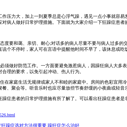
作压力大，加上一到夏季总是心浮气躁，遇见一点小事就容易发
应对病人做好日常护理措施。下面就为大家介绍一下狂躁症患者
态度要和蔼、亲切、耐心;对话多的病人尽量不要与病人过多的
直说个不停时，家人可在言语中提醒他时间不早了，该休息或吃
必须做好防范工作。一方面要避免激惹病人，因躁狂病人大多表
对合理的要求，以免引起冲动、伤人行为。
住在家庭生活无规律或家人不和睦的家庭中。房间的色彩宜用冷
聚餐、聚会等。听音乐时也应尽量放些节奏舒缓的小夜曲或轻音
狂躁症患者的日常护理措施有所了解了。可以看出狂躁症患者是
526.html
疗狂躁症选对方法很重要 躁狂症怎么治好