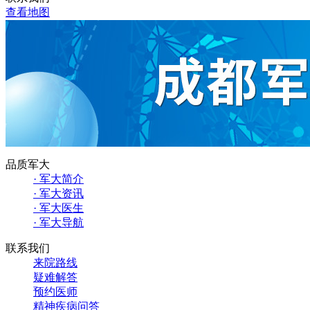
查看地图
品质军大
· 军大简介
· 军大资讯
· 军大医生
· 军大导航
联系我们
来院路线
疑难解答
预约医师
精神疾病问答