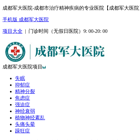
成都军大医院-成都市治疗精神疾病的专业医院【成都军大医院
手机版 成都军大医院
项目大全
| 门诊时间（无假日医院）9: 00-20: 00
成都军大医院项目
失眠
抑郁症
精神分裂
焦虑症
强迫症
神经衰弱
植物神经紊乱
头痛头晕
躁狂症