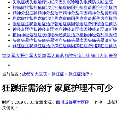
失眠症状
失眠治疗
失眠病因
失眠诊断
失眠预防
失眠医院
抑郁症症状
抑郁症治疗
抑郁症病因
抑郁症诊断
抑郁症预防
精神分裂症状
精神分裂治疗
精神分裂病因
精神分裂费用
精
焦虑症症状
焦虑症治疗
焦虑症病因
焦虑症诊断
焦虑症预防
强迫症症状
强迫症治疗
强迫症病因
强迫症费用
强迫症预防
神经衰弱症状
神经衰弱治疗
神经衰弱病因
神经衰弱诊断
神
植物神经紊乱症状
植物神经紊乱治疗
植物神经紊乱病因
植
头痛头晕症状
头痛头晕治疗
头痛头晕病因
头痛头晕诊断
头
躁狂症症状
躁狂症治疗
躁狂症病因
躁狂症费用
躁狂症预防
首页
军大医生
军大新闻
军大资讯
精神疾病问答
项目大全
来院
当前位置
:
成都军大医院
>
躁狂症
>
躁狂症治疗
>
狂躁症需治疗 家庭护理不可少
时间：2019-05-31 文章来源：
四川成都军大医院
作者：成都军
关键词：