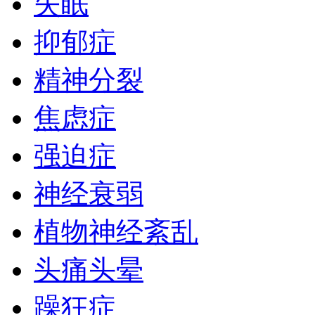
失眠
抑郁症
精神分裂
焦虑症
强迫症
神经衰弱
植物神经紊乱
头痛头晕
躁狂症