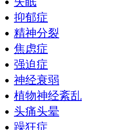
失眠
抑郁症
精神分裂
焦虑症
强迫症
神经衰弱
植物神经紊乱
头痛头晕
躁狂症