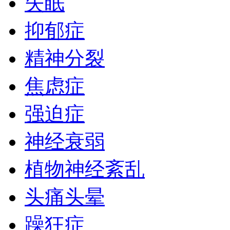
失眠
抑郁症
精神分裂
焦虑症
强迫症
神经衰弱
植物神经紊乱
头痛头晕
躁狂症