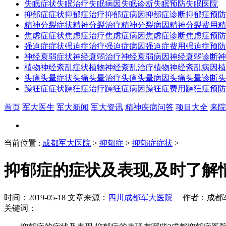
失眠症状
失眠治疗
失眠病因
失眠诊断
失眠预防
失眠医院
抑郁症症状
抑郁症治疗
抑郁症病因
抑郁症诊断
抑郁症预防
精神分裂症状
精神分裂治疗
精神分裂病因
精神分裂费用
精
焦虑症症状
焦虑症治疗
焦虑症病因
焦虑症诊断
焦虑症预防
强迫症症状
强迫症治疗
强迫症病因
强迫症费用
强迫症预防
神经衰弱症状
神经衰弱治疗
神经衰弱病因
神经衰弱诊断
神
植物神经紊乱症状
植物神经紊乱治疗
植物神经紊乱病因
植
头痛头晕症状
头痛头晕治疗
头痛头晕病因
头痛头晕诊断
头
躁狂症症状
躁狂症治疗
躁狂症病因
躁狂症费用
躁狂症预防
首页
军大医生
军大新闻
军大资讯
精神疾病问答
项目大全
来院
当前位置
:
成都军大医院
>
抑郁症
>
抑郁症症状
>
抑郁症的症状及表现,及时了解
时间：2019-05-18 文章来源：
四川成都军大医院
作者：成都军
关键词：