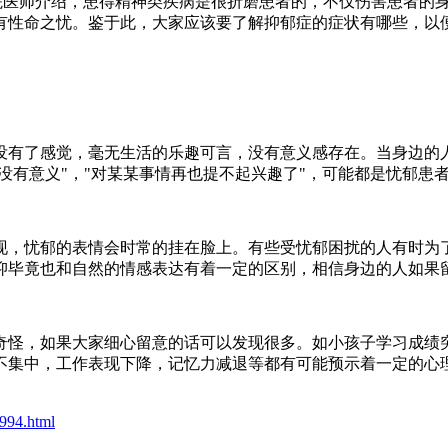
医师介绍，患得精神类疾病是很折磨患者的，不仅伤害患者的身
有性命之忧。鉴于此，大家应该要了解抑郁症的症状有哪些，以
有了感觉，毫无生活的乐趣可言，没有意义感存在。当身边的人
，没有意义"，"对某某事情再也提不起兴趣了"，可能都是忧郁患
，忧郁的表情会时常的挂在脸上。有些受忧郁困扰的人有时为了
抑毕竟也和自然的情感表达有着一定的区别，相信身边的人如果
，如果大家细心留意的话可以发现很多。如小孩子学习成绩突然
不集中，工作表现下降，记忆力减退等都有可能预示着一定的心
994.html