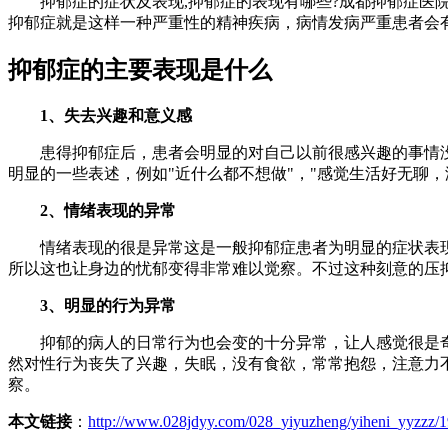
抑郁症的症状及表现,抑郁症的表现有哪些?成都抑郁症医院
抑郁症就是这样一种严重性的精神疾病，病情发病严重患者会
抑郁症的主要表现是什么
1、失去兴趣和意义感
患得抑郁症后，患者会明显的对自己以前很感兴趣的事情没
明显的一些表述，例如"近什么都不想做"，"感觉生活好无聊
2、情绪表现的异常
情绪表现的很是异常这是一般抑郁症患者为明显的症状表现
所以这也让身边的忧郁变得非常难以觉察。不过这种刻意的压
3、明显的行为异常
抑郁的病人的日常行为也会变的十分异常，让人感觉很是奇怪
然对性行为丧失了兴趣，失眠，没有食欲，常常抱怨，注意力
察。
本文链接
：
http://www.028jdyy.com/028_yiyuzheng/yiheni_yyzzz/1