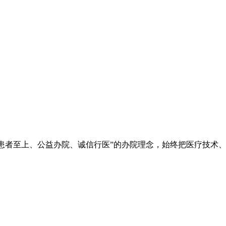
院秉承“立院为公、患者至上、公益办院、诚信行医”的办院理念，始终把