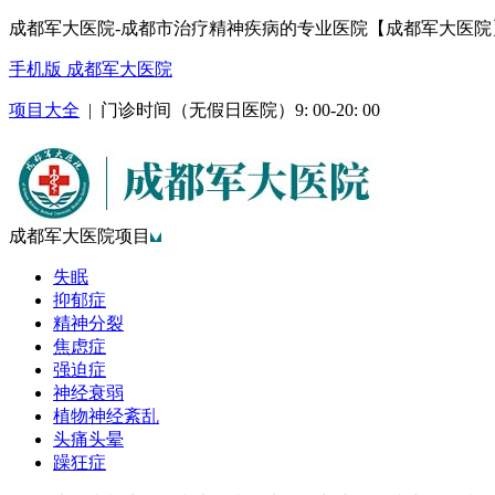
成都军大医院-成都市治疗精神疾病的专业医院【成都军大医院
手机版 成都军大医院
项目大全
| 门诊时间（无假日医院）9: 00-20: 00
成都军大医院项目
失眠
抑郁症
精神分裂
焦虑症
强迫症
神经衰弱
植物神经紊乱
头痛头晕
躁狂症