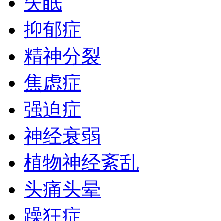
失眠
抑郁症
精神分裂
焦虑症
强迫症
神经衰弱
植物神经紊乱
头痛头晕
躁狂症