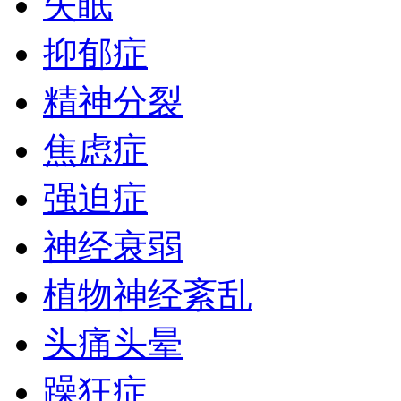
失眠
抑郁症
精神分裂
焦虑症
强迫症
神经衰弱
植物神经紊乱
头痛头晕
躁狂症