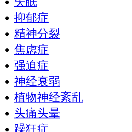
失眠
抑郁症
精神分裂
焦虑症
强迫症
神经衰弱
植物神经紊乱
头痛头晕
躁狂症