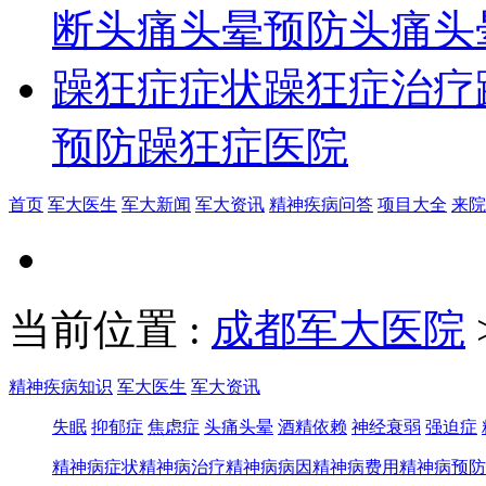
断
头痛头晕预防
头痛头
躁狂症症状
躁狂症治疗
预防
躁狂症医院
首页
军大医生
军大新闻
军大资讯
精神疾病问答
项目大全
来院
当前位置
:
成都军大医院
精神疾病知识
军大医生
军大资讯
失眠
抑郁症
焦虑症
头痛头晕
酒精依赖
神经衰弱
强迫症
精神病症状
精神病治疗
精神病病因
精神病费用
精神病预防