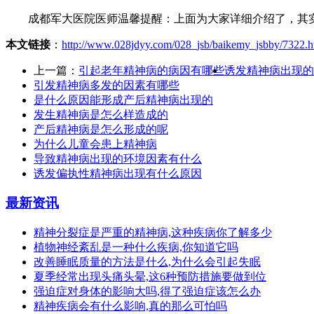
成都军大医院医师温馨提醒：上面为大家详细介绍了，其实
本文链接
：
http://www.028jdyy.com/028_jsb/baikemy_jsbby/7322.h
上一篇：
引起老年精神病的病因有哪些
诱发精神病出现的
引发精神病多发的因素有哪些
是什么原因能形成产后精神病出现的
发生精神病是怎么样造成的
产后精神病是怎么形成的呢
为什么儿童会患上精神病
导致精神病出现的环境因素有什么
诱发偏执性精神病出现有什么原因
最新资讯
精神分裂症是严重的精神病,这种疾病你了解多少
植物神经紊乱是一种什么疾病,你知道它吗
改善睡眠质量的方法是什么,为什么会引起失眠
夏季经常出现头痛头晕,这6种预防措施要做到位
强迫症对身体的影响大吗,得了强迫症该怎么办
精神疾病会有什么影响,真的那么可怕吗