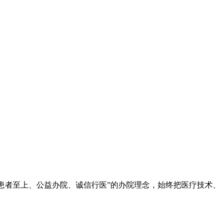
院秉承“立院为公、患者至上、公益办院、诚信行医”的办院理念，始终把