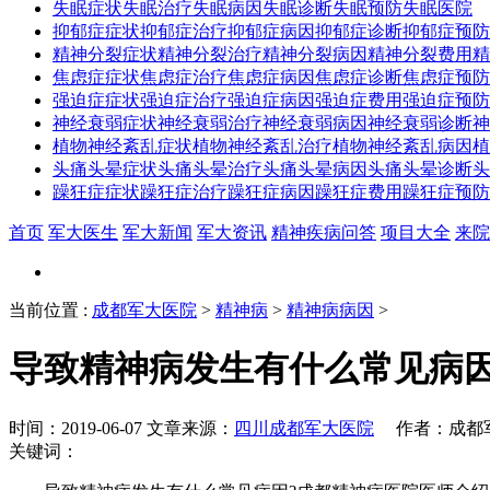
失眠症状
失眠治疗
失眠病因
失眠诊断
失眠预防
失眠医院
抑郁症症状
抑郁症治疗
抑郁症病因
抑郁症诊断
抑郁症预防
精神分裂症状
精神分裂治疗
精神分裂病因
精神分裂费用
精
焦虑症症状
焦虑症治疗
焦虑症病因
焦虑症诊断
焦虑症预防
强迫症症状
强迫症治疗
强迫症病因
强迫症费用
强迫症预防
神经衰弱症状
神经衰弱治疗
神经衰弱病因
神经衰弱诊断
神
植物神经紊乱症状
植物神经紊乱治疗
植物神经紊乱病因
植
头痛头晕症状
头痛头晕治疗
头痛头晕病因
头痛头晕诊断
头
躁狂症症状
躁狂症治疗
躁狂症病因
躁狂症费用
躁狂症预防
首页
军大医生
军大新闻
军大资讯
精神疾病问答
项目大全
来院
当前位置
:
成都军大医院
>
精神病
>
精神病病因
>
导致精神病发生有什么常见病
时间：2019-06-07 文章来源：
四川成都军大医院
作者：成都军大
关键词：