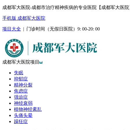
成都军大医院-成都市治疗精神疾病的专业医院【成都军大医院
手机版 成都军大医院
项目大全
| 门诊时间（无假日医院）9: 00-20: 00
成都军大医院项目
失眠
抑郁症
精神分裂
焦虑症
强迫症
神经衰弱
植物神经紊乱
头痛头晕
躁狂症