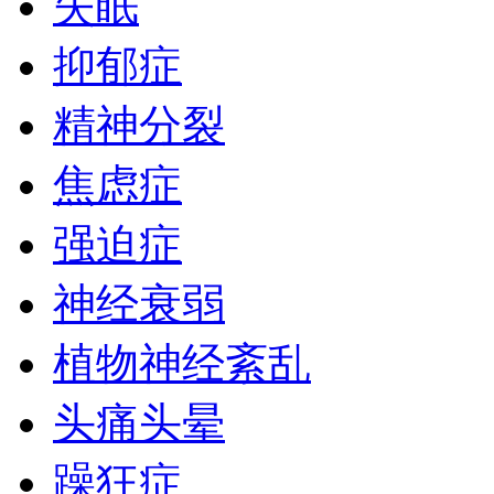
失眠
抑郁症
精神分裂
焦虑症
强迫症
神经衰弱
植物神经紊乱
头痛头晕
躁狂症