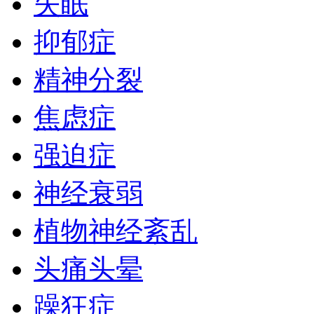
失眠
抑郁症
精神分裂
焦虑症
强迫症
神经衰弱
植物神经紊乱
头痛头晕
躁狂症