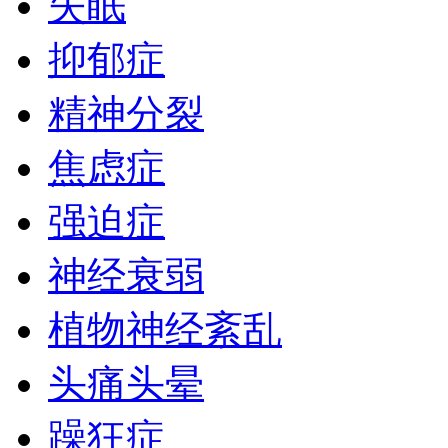
失眠
抑郁症
精神分裂
焦虑症
强迫症
神经衰弱
植物神经紊乱
头痛头晕
躁狂症