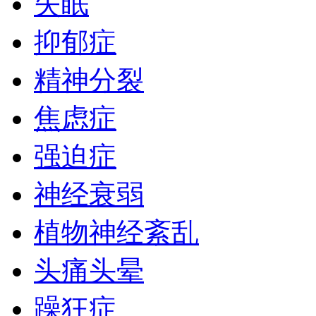
失眠
抑郁症
精神分裂
焦虑症
强迫症
神经衰弱
植物神经紊乱
头痛头晕
躁狂症