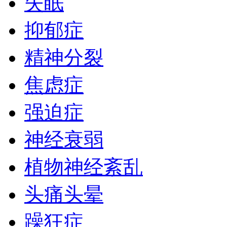
失眠
抑郁症
精神分裂
焦虑症
强迫症
神经衰弱
植物神经紊乱
头痛头晕
躁狂症