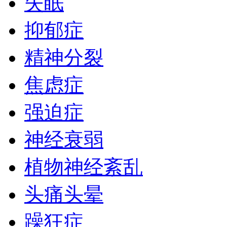
失眠
抑郁症
精神分裂
焦虑症
强迫症
神经衰弱
植物神经紊乱
头痛头晕
躁狂症