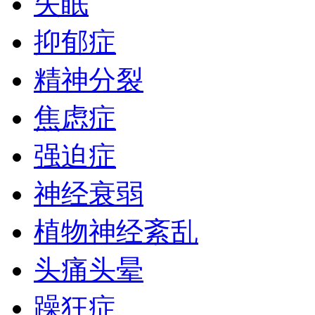
失眠
抑郁症
精神分裂
焦虑症
强迫症
神经衰弱
植物神经紊乱
头痛头晕
躁狂症