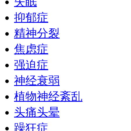
失眠
抑郁症
精神分裂
焦虑症
强迫症
神经衰弱
植物神经紊乱
头痛头晕
躁狂症