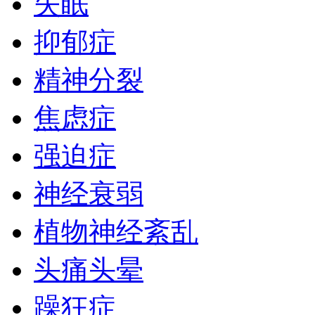
失眠
抑郁症
精神分裂
焦虑症
强迫症
神经衰弱
植物神经紊乱
头痛头晕
躁狂症