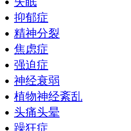
失眠
抑郁症
精神分裂
焦虑症
强迫症
神经衰弱
植物神经紊乱
头痛头晕
躁狂症