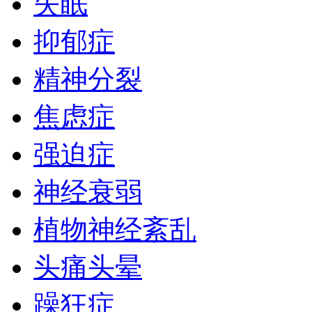
失眠
抑郁症
精神分裂
焦虑症
强迫症
神经衰弱
植物神经紊乱
头痛头晕
躁狂症