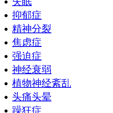
失眠
抑郁症
精神分裂
焦虑症
强迫症
神经衰弱
植物神经紊乱
头痛头晕
躁狂症