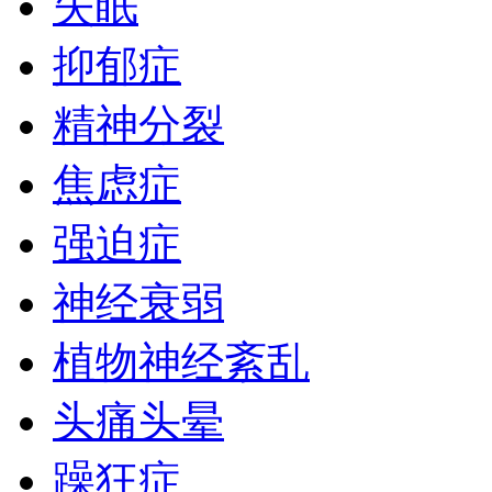
失眠
抑郁症
精神分裂
焦虑症
强迫症
神经衰弱
植物神经紊乱
头痛头晕
躁狂症