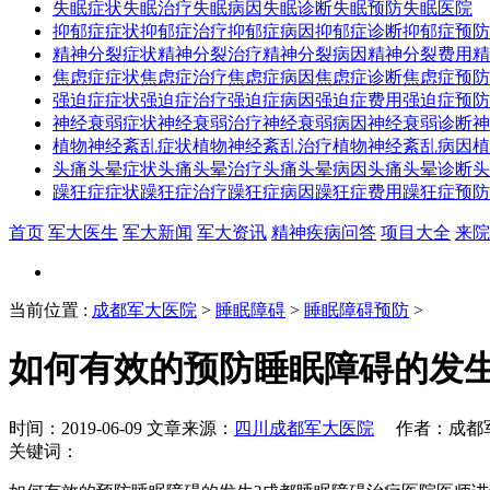
失眠症状
失眠治疗
失眠病因
失眠诊断
失眠预防
失眠医院
抑郁症症状
抑郁症治疗
抑郁症病因
抑郁症诊断
抑郁症预防
精神分裂症状
精神分裂治疗
精神分裂病因
精神分裂费用
精
焦虑症症状
焦虑症治疗
焦虑症病因
焦虑症诊断
焦虑症预防
强迫症症状
强迫症治疗
强迫症病因
强迫症费用
强迫症预防
神经衰弱症状
神经衰弱治疗
神经衰弱病因
神经衰弱诊断
神
植物神经紊乱症状
植物神经紊乱治疗
植物神经紊乱病因
植
头痛头晕症状
头痛头晕治疗
头痛头晕病因
头痛头晕诊断
头
躁狂症症状
躁狂症治疗
躁狂症病因
躁狂症费用
躁狂症预防
首页
军大医生
军大新闻
军大资讯
精神疾病问答
项目大全
来院
当前位置
:
成都军大医院
>
睡眠障碍
>
睡眠障碍预防
>
如何有效的预防睡眠障碍的发
时间：2019-06-09 文章来源：
四川成都军大医院
作者：成都军大
关键词：