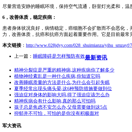
尽量营造安静的睡眠环境，保持空气流通，卧室灯光柔和，温
6，改善体质，稳定疾病：
患者身体状况良好，病情稳定，癌细胞不会扩散而不会恶化，
力，改善体质，抗癌和抗癌方面起着重要作用。它是目前最常
本文链接
：
http://www.028jdyy.com/028_shuimianza/yihu_smzayf/
上一篇：
睡眠障碍是怎样预防有效
最新资讯
精神分裂症是严重的精神病,这种疾病你了解多少
植物神经紊乱是一种什么疾病,你知道它吗
改善睡眠质量的方法是什么,为什么会引起失眠
夏季经常出现头痛头晕,这6种预防措施要做到位
强迫症对身体的影响大吗,得了强迫症该怎么办
精神疾病会有什么影响,真的那么可怕吗
孩子总是焦虑不安怎么办,父母需要做到这5点
抑郁并不可怕，可怕的是你没有积极面对
军大资讯