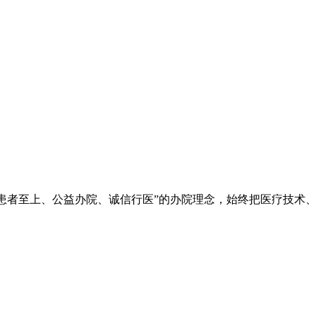
院秉承“立院为公、患者至上、公益办院、诚信行医”的办院理念，始终把