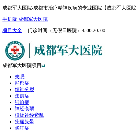
成都军大医院-成都市治疗精神疾病的专业医院【成都军大医院
手机版 成都军大医院
项目大全
| 门诊时间（无假日医院）9: 00-20: 00
成都军大医院项目
失眠
抑郁症
精神分裂
焦虑症
强迫症
神经衰弱
植物神经紊乱
头痛头晕
躁狂症