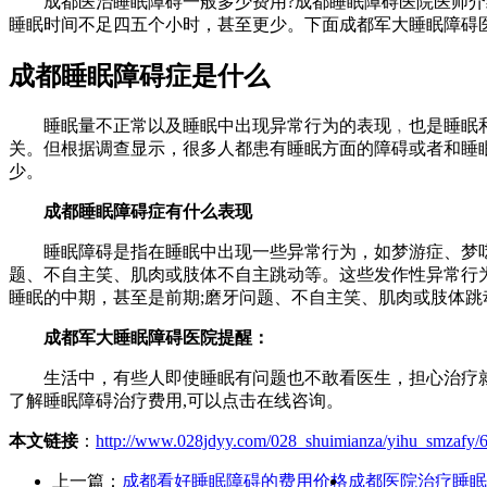
成都医治睡眠障碍一般多少费用?成都睡眠障碍医院医师介绍
睡眠时间不足四五个小时，甚至更少。下面成都军大睡眠障碍
成都睡眠障碍症是什么
睡眠量不正常以及睡眠中出现异常行为的表现﹐也是睡眠和
关。但根据调查显示，很多人都患有睡眠方面的障碍或者和睡
少。
成都睡眠障碍症有什么表现
睡眠障碍是指在睡眠中出现一些异常行为，如梦游症、梦呓(说
题、不自主笑、肌肉或肢体不自主跳动等。这些发作性异常行
睡眠的中期，甚至是前期;磨牙问题、不自主笑、肌肉或肢体跳
成都军大睡眠障碍医院提醒：
生活中，有些人即使睡眠有问题也不敢看医生，担心治疗就是
了解睡眠障碍治疗费用,可以点击在线咨询。
本文链接
：
http://www.028jdyy.com/028_shuimianza/yihu_smzafy/
上一篇：
成都看好睡眠障碍的费用价格
成都医院治疗睡眠