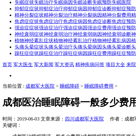
失眠症状
失眠治疗
失眠病因
失眠诊断
失眠预防
失眠医院
抑郁症症状
抑郁症治疗
抑郁症病因
抑郁症诊断
抑郁症预防
精神分裂症状
精神分裂治疗
精神分裂病因
精神分裂费用
精
焦虑症症状
焦虑症治疗
焦虑症病因
焦虑症诊断
焦虑症预防
强迫症症状
强迫症治疗
强迫症病因
强迫症费用
强迫症预防
神经衰弱症状
神经衰弱治疗
神经衰弱病因
神经衰弱诊断
神
植物神经紊乱症状
植物神经紊乱治疗
植物神经紊乱病因
植
头痛头晕症状
头痛头晕治疗
头痛头晕病因
头痛头晕诊断
头
躁狂症症状
躁狂症治疗
躁狂症病因
躁狂症费用
躁狂症预防
首页
军大医生
军大新闻
军大资讯
精神疾病问答
项目大全
来院
当前位置
:
成都军大医院
>
睡眠障碍
>
睡眠障碍费用
>
成都医治睡眠障碍一般多少费
时间：2019-06-03 文章来源：
四川成都军大医院
作者：成都军大
关键词：