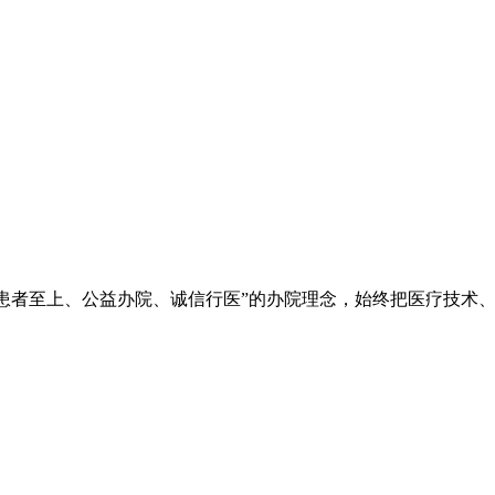
院秉承“立院为公、患者至上、公益办院、诚信行医”的办院理念，始终把