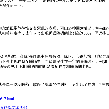
，人的一生有三分之一是在睡眠中度过的，睡眠是对人体的一
医院介绍一下。
觉醒正常节律性交替紊乱的表现。可由多种因素引起﹐常与躯体
眠相关的疾病，成年人会出现睡眠障碍的比例高达30%。医师指
梦话)、夜惊(在睡眠中突然骚动、惊叫、心跳加快、呼吸急促
为不是出现在整夜睡眠中，而多是发生在一定的睡眠时期。例如，
动等多见于正相睡眠的前期;梦魇多在异相睡眠期出现。
单一吃安眠药，耽误了就诊的佳时机，后出现了焦虑、抑郁等
6617.html
障碍得花多少钱