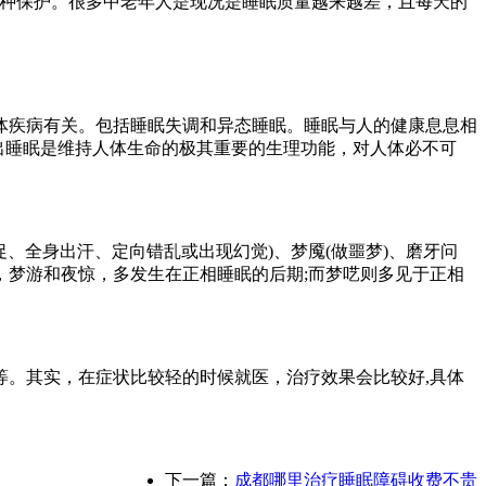
种保护。很多中老年人是现况是睡眠质量越来越差，且每天的
疾病有关。包括睡眠失调和异态睡眠。睡眠与人的健康息息相
出睡眠是维持人体生命的极其重要的生理功能，对人体必不可
、全身出汗、定向错乱或出现幻觉)、梦魇(做噩梦)、磨牙问
梦游和夜惊，多发生在正相睡眠的后期;而梦呓则多见于正相
。其实，在症状比较轻的时候就医，治疗效果会比较好,具体
下一篇：
成都哪里治疗睡眠障碍收费不贵