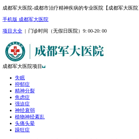
成都军大医院-成都市治疗精神疾病的专业医院【成都军大医院
手机版 成都军大医院
项目大全
| 门诊时间（无假日医院）9: 00-20: 00
成都军大医院项目
失眠
抑郁症
精神分裂
焦虑症
强迫症
神经衰弱
植物神经紊乱
头痛头晕
躁狂症