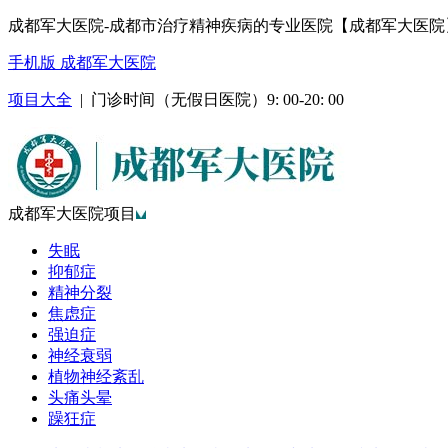
成都军大医院-成都市治疗精神疾病的专业医院【成都军大医院
手机版 成都军大医院
项目大全
| 门诊时间（无假日医院）9: 00-20: 00
成都军大医院项目
失眠
抑郁症
精神分裂
焦虑症
强迫症
神经衰弱
植物神经紊乱
头痛头晕
躁狂症