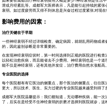
如果要在成都治疗神经衰弱费用大概是多少?神经衰弱是生活
泄或月经紊乱等。成都军大医师表示，凡是能引起持续的紧张
衰弱。如过度疲劳而又得不到休息是兴奋过程过度紧张;对现在
影响费用的因素：
治疗关键在于早期
一些神经衰弱不经过详细检查、确定病因，就胡乱用药物或者
的，因此鉴别诊断是非常重要的。
在发现神经衰弱症状时，第一时间选择到正规的医院进行检查
以轻松治愈疾病，而且能省去不少费用。神经衰弱也是一个道
能不仅是神经衰弱，还有其他并发症，治疗费用自然水涨船高
专业医院的选择
每个医院都有有它医治的侧重点，那个医治的侧重点，往往医
更大，所以技术、医生、实力过硬的专业医院越来越受到得了
成都军大医院温馨提示：我们都知道，无论哪种疾病，能一次
了，后实在是经受不住神经衰弱的折磨才选择到医院就诊，这