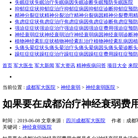
失眠症状
失眠治疗
失眠病因
失眠诊断
失眠预防
失眠医院
抑郁症症状
抑郁症治疗
抑郁症病因
抑郁症诊断
抑郁症预防
精神分裂症状
精神分裂治疗
精神分裂病因
精神分裂费用
精
焦虑症症状
焦虑症治疗
焦虑症病因
焦虑症诊断
焦虑症预防
强迫症症状
强迫症治疗
强迫症病因
强迫症费用
强迫症预防
神经衰弱症状
神经衰弱治疗
神经衰弱病因
神经衰弱诊断
神
植物神经紊乱症状
植物神经紊乱治疗
植物神经紊乱病因
植
头痛头晕症状
头痛头晕治疗
头痛头晕病因
头痛头晕诊断
头
躁狂症症状
躁狂症治疗
躁狂症病因
躁狂症费用
躁狂症预防
首页
军大医生
军大新闻
军大资讯
精神疾病问答
项目大全
来院
当前位置
:
成都军大医院
>
神经衰弱
>
神经衰弱医院
>
如果要在成都治疗神经衰弱费
时间：2019-06-08 文章来源：
四川成都军大医院
作者：成都军大
关键词：
神经衰弱医院