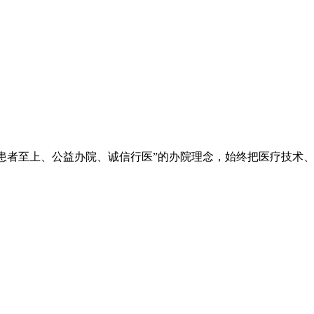
院秉承“立院为公、患者至上、公益办院、诚信行医”的办院理念，始终把
。