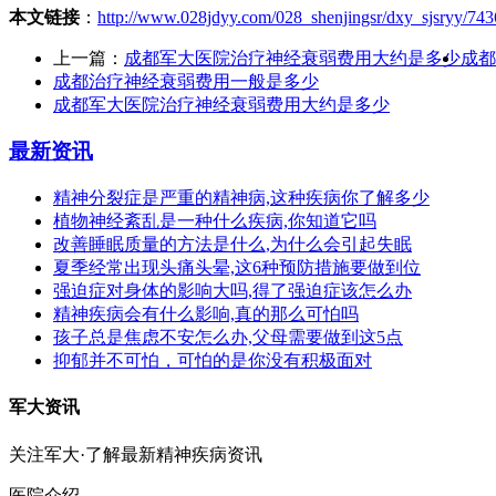
本文链接
：
http://www.028jdyy.com/028_shenjingsr/dxy_sjsryy/743
上一篇：
成都军大医院治疗神经衰弱费用大约是多少
成都
成都治疗神经衰弱费用一般是多少
成都军大医院治疗神经衰弱费用大约是多少
最新资讯
精神分裂症是严重的精神病,这种疾病你了解多少
植物神经紊乱是一种什么疾病,你知道它吗
改善睡眠质量的方法是什么,为什么会引起失眠
夏季经常出现头痛头晕,这6种预防措施要做到位
强迫症对身体的影响大吗,得了强迫症该怎么办
精神疾病会有什么影响,真的那么可怕吗
孩子总是焦虑不安怎么办,父母需要做到这5点
抑郁并不可怕，可怕的是你没有积极面对
军大资讯
关注军大·了解最新精神疾病资讯
医院介绍