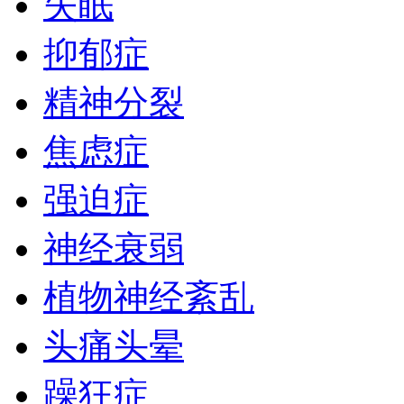
失眠
抑郁症
精神分裂
焦虑症
强迫症
神经衰弱
植物神经紊乱
头痛头晕
躁狂症