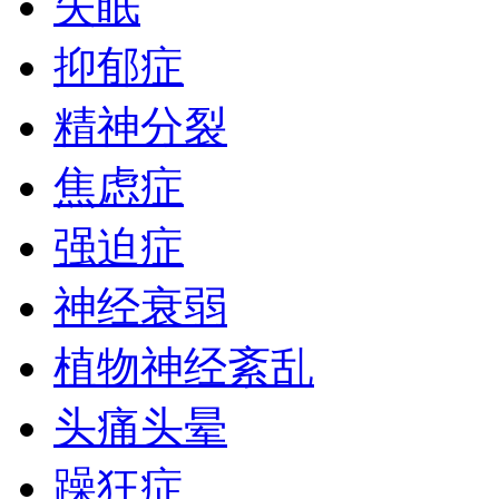
失眠
抑郁症
精神分裂
焦虑症
强迫症
神经衰弱
植物神经紊乱
头痛头晕
躁狂症