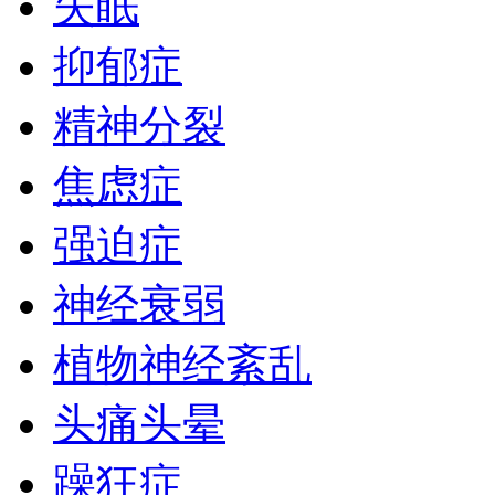
失眠
抑郁症
精神分裂
焦虑症
强迫症
神经衰弱
植物神经紊乱
头痛头晕
躁狂症