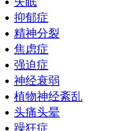
失眠
抑郁症
精神分裂
焦虑症
强迫症
神经衰弱
植物神经紊乱
头痛头晕
躁狂症