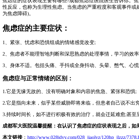
焦虑症的症状表现主要有哪些?成都焦虑症医院医生告诉你。
性反应，也称为生理性焦虑。当焦虑的严重程度和客观事件或
为焦虑障碍)。
焦虑症的主要症状：
1、紧张、忧虑和恐惧组成的情绪感觉改变;
2、焦虑者不能理智地判断和深思熟虑的处理事情，学习的效率
3、身体不适。包括头痛、手抖或全身抖动、头晕、憋气、心
焦虑症与正常情绪的区别：
1.它是无缘无故的、没有明确对象和内容的焦急、紧张和恐惧;
2.它是指向未来，似乎某些威胁即将来临，但患者自己说不出
3.持续时间长，如不进行积极有效的治疗，就会迁延难愈;甚
成都军大医院温馨提醒：在认识了焦虑症的症状表现之后，如
本文链接
：
http://www.028jdyy.com/028_jiaolvz/120hp_jlzzz/7378.