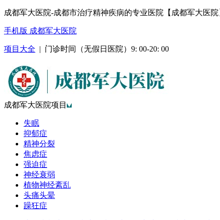
成都军大医院-成都市治疗精神疾病的专业医院【成都军大医院
手机版 成都军大医院
项目大全
| 门诊时间（无假日医院）9: 00-20: 00
成都军大医院项目
失眠
抑郁症
精神分裂
焦虑症
强迫症
神经衰弱
植物神经紊乱
头痛头晕
躁狂症