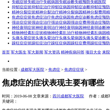
失眠症状
失眠治疗
失眠病因
失眠诊断
失眠预防
失眠医院
抑郁症症状
抑郁症治疗
抑郁症病因
抑郁症诊断
抑郁症预防
精神分裂症状
精神分裂治疗
精神分裂病因
精神分裂费用
精
焦虑症症状
焦虑症治疗
焦虑症病因
焦虑症诊断
焦虑症预防
强迫症症状
强迫症治疗
强迫症病因
强迫症费用
强迫症预防
神经衰弱症状
神经衰弱治疗
神经衰弱病因
神经衰弱诊断
神
植物神经紊乱症状
植物神经紊乱治疗
植物神经紊乱病因
植
头痛头晕症状
头痛头晕治疗
头痛头晕病因
头痛头晕诊断
头
躁狂症症状
躁狂症治疗
躁狂症病因
躁狂症费用
躁狂症预防
首页
军大医生
军大新闻
军大资讯
精神疾病问答
项目大全
来院
当前位置
:
成都军大医院
>
焦虑症
>
焦虑症症状
>
焦虑症的症状表现主要有哪些
时间：2019-06-08 文章来源：
四川成都军大医院
作者：成都军
关键词：