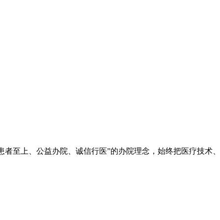
院秉承“立院为公、患者至上、公益办院、诚信行医”的办院理念，始终把