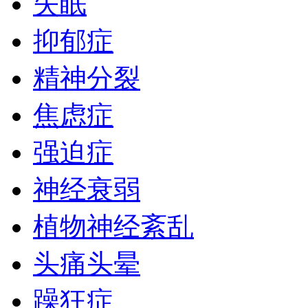
失眠
抑郁症
精神分裂
焦虑症
强迫症
神经衰弱
植物神经紊乱
头痛头晕
躁狂症